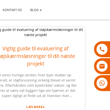
KONTAKT OS
BLOG
Vigtig guide til evaluering af
tøjskærmsløsninger til dit næste
projekt
I vores hurtige verden, hvor byer dukker op
eralt, er støjforurening virkelig blevet et varmt
18007928831
e. Efterhånden som byområder vokser, og der
nes at være nyt byggeri lige om hjørnet, er det
super vigtigt at finde ud af, hvordan man
ndterer støjniveauet for at gøre livet bedre for
le, der bor der. En fed løsning, der vinder frem,
»
LÆS MERE