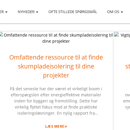
ER
NYHEDER
OFTE STILLEDE SPØRGSMÅL
OM OS
Omfattende ressource til at finde
skumpladeisolering til dine
s
projekter
På det seneste har der været et virkeligt boom i
efterspørgslen efter energieffektive materialer
ov
inden for byggeri og fremstilling. Dette har
emn
virkelig flyttet fokus mod at finde praktiske
sy
isoleringsløsninger. En nylig rapport fra
MarketsandMarkets forudsiger, at det globale
hå
isoleringsmarked forventes at nå omkring 66,5
al
»
LÆS MERE