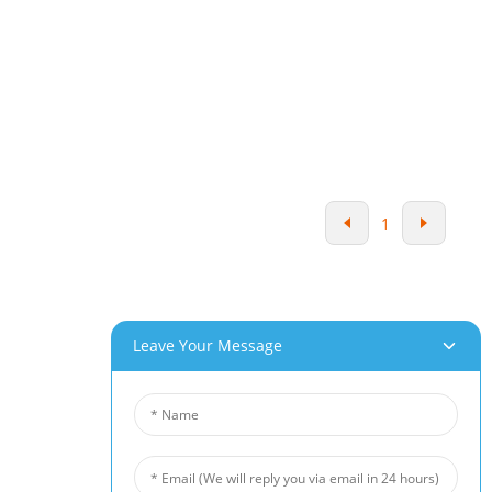
hvordan man identificerer de førende
everandører af aluminiumspaneler baseret på
deres produktsortiment, den involverede
teknologi og deres eftersalgsservice, hvilket
derefter bør hjælpe dig med at træffe
informerede valg til dine tagprojekter.
1
Leave Your Message
 Produkter
Nyheder
umskum
Branchenyheder
kum
Virksomhedsnyheder
kum
Kundesager