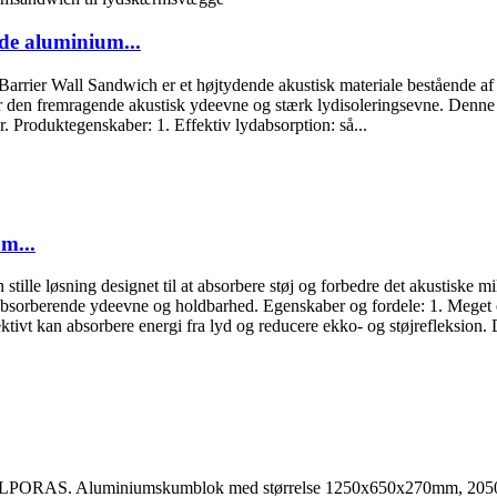
e aluminium...
rrier Wall Sandwich er et højtydende akustisk materiale bestående af
r den fremragende akustisk ydeevne og stærk lydisoleringsevne. Denne 
ner. Produktegenskaber: 1. Effektiv lydabsorption: så...
m...
ille løsning designet til at absorbere støj og forbedre det akustiske mil
bsorberende ydeevne og holdbarhed. Egenskaber og fordele: 1. Meget e
ivt kan absorbere energi fra lyd og reducere ekko- og støjrefleksion. D
a ALPORAS. Aluminiumskumblok med størrelse 1250x650x270mm, 205