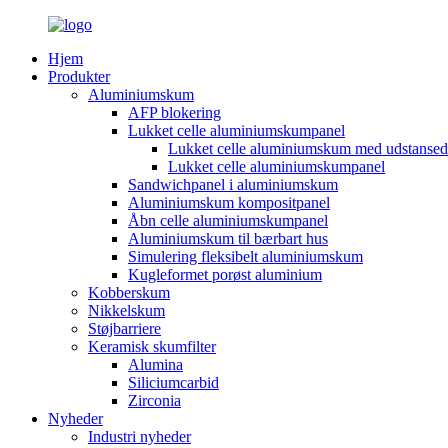
Hjem
Produkter
Aluminiumskum
AFP blokering
Lukket celle aluminiumskumpanel
Lukket celle aluminiumskum med udstansede
Lukket celle aluminiumskumpanel
Sandwichpanel i aluminiumskum
Aluminiumskum kompositpanel
Åbn celle aluminiumskumpanel
Aluminiumskum til bærbart hus
Simulering fleksibelt aluminiumskum
Kugleformet porøst aluminium
Kobberskum
Nikkelskum
Støjbarriere
Keramisk skumfilter
Alumina
Siliciumcarbid
Zirconia
Nyheder
Industri nyheder