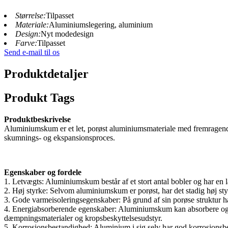
Størrelse:
Tilpasset
Materiale:
Aluminiumslegering, aluminium
Design:
Nyt modedesign
Farve:
Tilpasset
Send e-mail til os
Produktdetaljer
Produkt Tags
Produktbeskrivelse
Aluminiumskum er et let, porøst aluminiumsmateriale med fremragend
skumnings- og ekspansionsproces.
Egenskaber og fordele
1. Letvægts: Aluminiumskum består af et stort antal bobler og har en l
2. Høj styrke: Selvom aluminiumskum er porøst, har det stadig høj st
3. Gode varmeisoleringsegenskaber: På grund af sin porøse struktur 
4. Energiabsorberende egenskaber: Aluminiumskum kan absorbere og sp
dæmpningsmaterialer og kropsbeskyttelsesudstyr.
5. Korrosionsbestandighed: Aluminium i sig selv har god korrosionsb