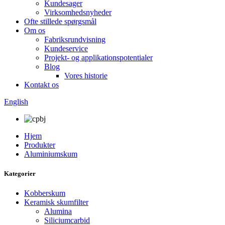
Kundesager
Virksomhedsnyheder
Ofte stillede spørgsmål
Om os
Fabriksrundvisning
Kundeservice
Projekt- og applikationspotentialer
Blog
Vores historie
Kontakt os
English
Hjem
Produkter
Aluminiumskum
Kategorier
Kobberskum
Keramisk skumfilter
Alumina
Siliciumcarbid