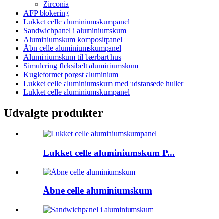
Zirconia
AFP blokering
Lukket celle aluminiumskumpanel
Sandwichpanel i aluminiumskum
Aluminiumskum kompositpanel
Åbn celle aluminiumskumpanel
Aluminiumskum til bærbart hus
Simulering fleksibelt aluminiumskum
Kugleformet porøst aluminium
Lukket celle aluminiumskum med udstansede huller
Lukket celle aluminiumskumpanel
Udvalgte produkter
Lukket celle aluminiumskum P...
Åbne celle aluminiumskum