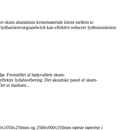
 et skum aluminium kernemateriale klemt mellem to
lydbarrierevægsandwich kan effektivt reducere lydtransmission
jø. Fremstillet af højkvalitets skum-
ffektiv lydabsorbering: Det akustiske panel af skum-
et er markant...
0x1050x250mm og 2500x900x350mm største størrelse i