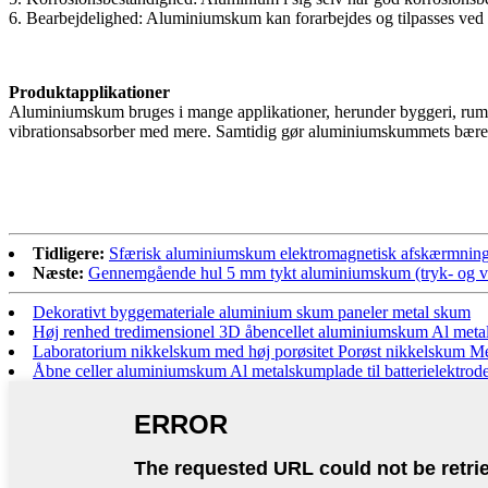
6. Bearbejdelighed: Aluminiumskum kan forarbejdes og tilpasses ved
Produktapplikationer
Aluminiumskum bruges i mange applikationer, herunder byggeri, rumfart,
vibrationsabsorber med mere. Samtidig gør aluminiumskummets bæredygtig
Tidligere:
Sfærisk aluminiumskum elektromagnetisk afskærmnings
Næste:
Gennemgående hul 5 mm tykt aluminiumskum (tryk- og vi
Dekorativt byggemateriale aluminium skum paneler metal skum
Høj renhed tredimensionel 3D åbencellet aluminiumskum Al met
Laboratorium nikkelskum med høj porøsitet Porøst nikkelskum Meta
Åbne celler aluminiumskum Al metalskumplade til batterielektrode