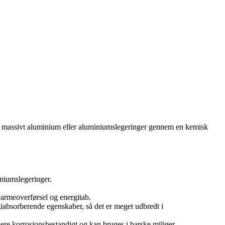
f massivt aluminium eller aluminiumslegeringer gennem en kemisk
iniumslegeringer.
armeoverførsel og energitab.
iabsorberende egenskaber, så det er meget udbredt i
re korrosionsbestandigt og kan bruges i barske miljøer.