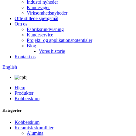
Industri nyheder
Kundesager
Virksomhedsnyheder
Ofte stillede spørgsmål
Om os
Fabriksrundvisning
Kundeservice
Projekt- og applikationspotentialer
Blog
Vores historie
Kontakt os
English
Hjem
Produkter
Kobberskum
Kategorier
Kobberskum
Keramisk skumfilter
Alumina