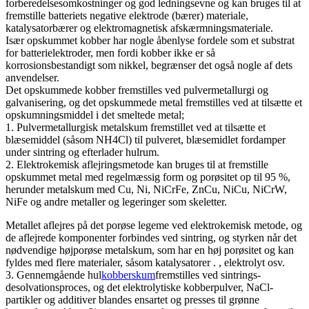
forberedelsesomkostninger og god ledningsevne og kan bruges til at
fremstille batteriets negative elektrode (bærer) materiale,
katalysatorbærer og elektromagnetisk afskærmningsmateriale.
Især opskummet kobber har nogle åbenlyse fordele som et substrat
for batterielektroder, men fordi kobber ikke er så
korrosionsbestandigt som nikkel, begrænser det også nogle af dets
anvendelser.
Det opskummede kobber fremstilles ved pulvermetallurgi og
galvanisering, og det opskummede metal fremstilles ved at tilsætte et
opskumningsmiddel i det smeltede metal;
1. Pulvermetallurgisk metalskum fremstillet ved at tilsætte et
blæsemiddel (såsom NH4Cl) til pulveret, blæsemidlet fordamper
under sintring og efterlader hulrum.
2. Elektrokemisk aflejringsmetode kan bruges til at fremstille
opskummet metal med regelmæssig form og porøsitet op til 95 %,
herunder metalskum med Cu, Ni, NiCrFe, ZnCu, NiCu, NiCrW,
NiFe og andre metaller og legeringer som skeletter.
Metallet aflejres på det porøse legeme ved elektrokemisk metode, og
de aflejrede komponenter forbindes ved sintring, og styrken når det
nødvendige højporøse metalskum, som har en høj porøsitet og kan
fyldes med flere materialer, såsom katalysatorer . , elektrolyt osv.
3. Gennemgående hul
kobberskum
fremstilles ved sintrings-
desolvationsproces, og det elektrolytiske kobberpulver, NaCl-
partikler og additiver blandes ensartet og presses til grønne