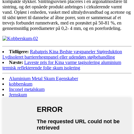
kompakte stykker. Sintringsovnen placeres i en argonatmosfære til
sintring, og det opnåede produkt anbringes i cirkulerende varmt
vand. Opløst i enheden, vasket med ultralydsvandbad og acetone og
til sidst tørret til dannelse af åbne porer, som er sammensat af et
trevejs forbundet rumnetværk, med en porøsitet på 50-81 %, en
gennemsnitlig porediameter på 0,2- 4 mm, og en porefordeling.
Tidligere:
Rabatpris Kina Bedste vægpaneler Støjreduktion
Lydisoleret barrierehegnpanel eller udendørs støjbehandling
Næste:
Laveste pris for Kina varme tagisolering aluminium
termisk reflekterende folie skum isolering
Aluminium Metal Skum Egenskaber
kobberskum
Inconel metalskum
Jernskum