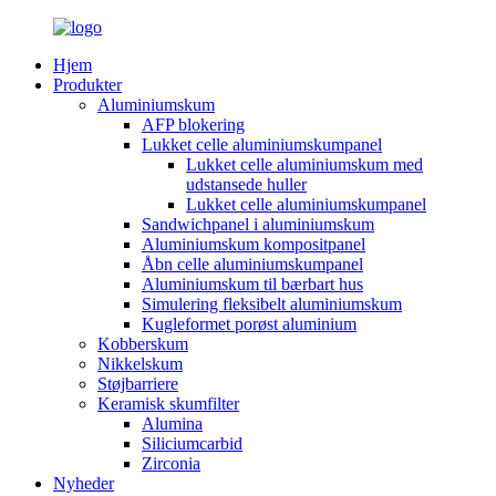
Hjem
Produkter
Aluminiumskum
AFP blokering
Lukket celle aluminiumskumpanel
Lukket celle aluminiumskum med
udstansede huller
Lukket celle aluminiumskumpanel
Sandwichpanel i aluminiumskum
Aluminiumskum kompositpanel
Åbn celle aluminiumskumpanel
Aluminiumskum til bærbart hus
Simulering fleksibelt aluminiumskum
Kugleformet porøst aluminium
Kobberskum
Nikkelskum
Støjbarriere
Keramisk skumfilter
Alumina
Siliciumcarbid
Zirconia
Nyheder