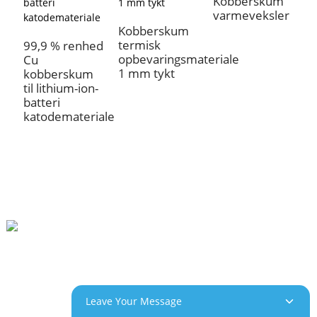
Kobberskum
varmeveksler
P
s
Kobberskum
-
termisk
99,9 % renhed
opbevaringsmateriale
Cu
1 mm tykt
kobberskum
til lithium-ion-
batteri
katodemateriale
Beihai Industrial Park, Changhong Rd 280#, Jiujiang City, Jiangxi Kina
0086-(0)792-8322312
Sales@chinabeihai.net
Leave Your Message
Om Os