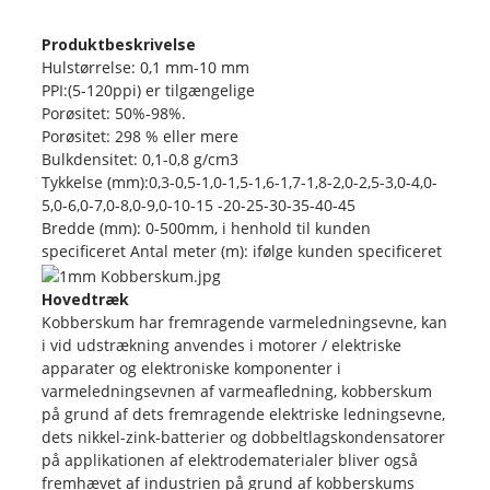
Produktbeskrivelse
Hulstørrelse: 0,1 mm-10 mm
PPI:(5-120ppi) er tilgængelige
Porøsitet: 50%-98%.
Porøsitet: 298 % eller mere
Bulkdensitet: 0,1-0,8 g/cm3
Tykkelse (mm):0,3-0,5-1,0-1,5-1,6-1,7-1,8-2,0-2,5-3,0-4,0-
5,0-6,0-7,0-8,0-9,0-10-15 -20-25-30-35-40-45
Bredde (mm): 0-500mm, i henhold til kunden
specificeret Antal meter (m): ifølge kunden specificeret
Hovedtræk
Kobberskum har fremragende varmeledningsevne, kan
i vid udstrækning anvendes i motorer / elektriske
apparater og elektroniske komponenter i
varmeledningsevnen af ​​varmeafledning, kobberskum
på grund af dets fremragende elektriske ledningsevne,
dets nikkel-zink-batterier og dobbeltlagskondensatorer
på applikationen af elektrodematerialer bliver også
fremhævet af industrien på grund af kobberskums