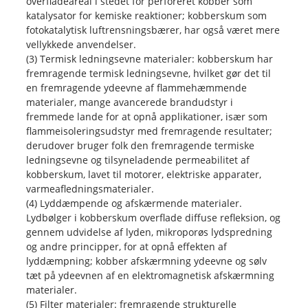
overfladeareal i stedet for perforeret kobber som
katalysator for kemiske reaktioner; kobberskum som
fotokatalytisk luftrensningsbærer, har også været mere
vellykkede anvendelser.
(3) Termisk ledningsevne materialer: kobberskum har
fremragende termisk ledningsevne, hvilket gør det til
en fremragende ydeevne af flammehæmmende
materialer, mange avancerede brandudstyr i
fremmede lande for at opnå applikationer, især som
flammeisoleringsudstyr med fremragende resultater;
derudover bruger folk den fremragende termiske
ledningsevne og tilsyneladende permeabilitet af
kobberskum, lavet til motorer, elektriske apparater,
varmeafledningsmaterialer.
(4) Lyddæmpende og afskærmende materialer.
Lydbølger i kobberskum overflade diffuse refleksion, og
gennem udvidelse af lyden, mikroporøs lydspredning
og andre principper, for at opnå effekten af ​​
lyddæmpning; kobber afskærmning ydeevne og sølv
tæt på ydeevnen af ​​en elektromagnetisk afskærmning
materialer.
(5) Filter materialer: fremragende strukturelle