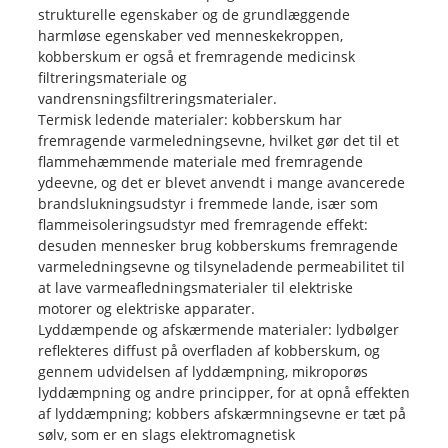
strukturelle egenskaber og de grundlæggende
harmløse egenskaber ved menneskekroppen,
kobberskum er også et fremragende medicinsk
filtreringsmateriale og
vandrensningsfiltreringsmaterialer.
Termisk ledende materialer: kobberskum har
fremragende varmeledningsevne, hvilket gør det til et
flammehæmmende materiale med fremragende
ydeevne, og det er blevet anvendt i mange avancerede
brandslukningsudstyr i fremmede lande, især som
flammeisoleringsudstyr med fremragende effekt:
desuden mennesker brug kobberskums fremragende
varmeledningsevne og tilsyneladende permeabilitet til
at lave varmeafledningsmaterialer til elektriske
motorer og elektriske apparater.
Lyddæmpende og afskærmende materialer: lydbølger
reflekteres diffust på overfladen af ​​kobberskum, og
gennem udvidelsen af ​​lyddæmpning, mikroporøs
lyddæmpning og andre principper, for at opnå effekten
af ​​lyddæmpning; kobbers afskærmningsevne er tæt på
sølv, som er en slags elektromagnetisk