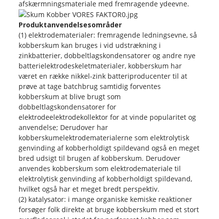
afskærmningsmateriale med fremragende ydeevne.
Produktanvendelsesområder
(1) elektrodematerialer: fremragende ledningsevne, så
kobberskum kan bruges i vid udstrækning i
zinkbatterier, dobbeltlagskondensatorer og andre nye
batterielektrodeskeletmaterialer, kobberskum har
været en række nikkel-zink batteriproducenter til at
prøve at tage batchbrug samtidig forventes
kobberskum at blive brugt som
dobbeltlagskondensatorer for
elektrodeelektrodekollektor for at vinde popularitet og
anvendelse; Derudover har
kobberskumelektrodematerialerne som elektrolytisk
genvinding af kobberholdigt spildevand også en meget
bred udsigt til brugen af ​​kobberskum. Derudover
anvendes kobberskum som elektrodemateriale til
elektrolytisk genvinding af kobberholdigt spildevand,
hvilket også har et meget bredt perspektiv.
(2) katalysator: i mange organiske kemiske reaktioner
forsøger folk direkte at bruge kobberskum med et stort