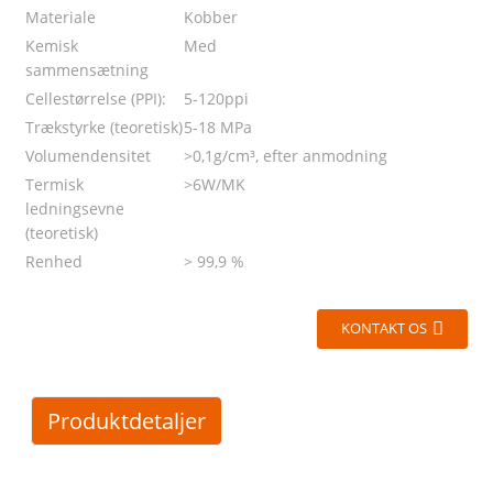
Materiale
Kobber
Kemisk
Med
sammensætning
Cellestørrelse (PPI):
5-120ppi
ier
Trækstyrke (teoretisk)
5-18 MPa
Volumendensitet
>0,1g/cm³, efter anmodning
Termisk
>6W/MK
ledningsevne
(teoretisk)
Renhed
> 99,9 %
KONTAKT OS
Produktdetaljer