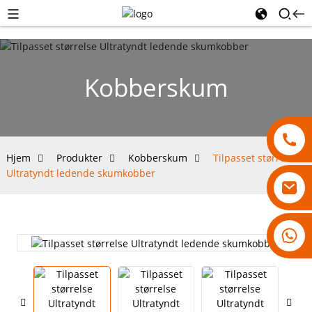
Kobberskum
Hjem
Produkter
Kobberskum
Tilpasset størrelse
Ultratyndt ledende skumkobber
18007928831