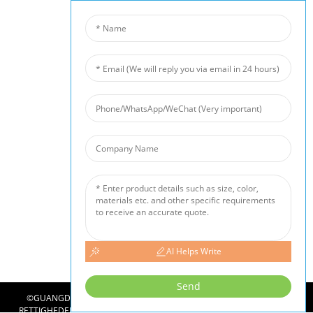
Fabriksrundvisning
Kundeservice
Projekt- Og Applikationspotentialer
Vores Produkter
Aluminiumskum
Kobberskum
Nikkelskum
Støjbarriere
Keramisk Skumfilter
Nyheder
Industri Nyheder
Virksomhedsnyheder
Kundesager
AI Helps Write
Send
©
GUANGDONG ICP NR. 09049290-2
COPYRIGHT - 2010-2024: ALLE
RETTIGHEDER FORBEHOLDES.
SITEMAP
-
SITEMAPTRANS
-
TOPSØGNING