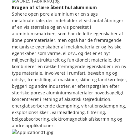
Brugen af ​​sfære åbent hul aluminium
Sphere open pore aluminium er en slags
metalmateriale, der indeholder et vist antal åbninger
af en vis størrelse og en vis porøsitet i
aluminiumsmatrixen, som har de lette egenskaber af
åbne porematerialer, men også har de fremragende
mekaniske egenskaber af metalmaterialer og fysiske
egenskaber som varme, el osv., og det er et nyt
miljøvenligt strukturelt og funktionelt materiale, der
kombinerer en række fremragende egenskaber i en ny
type materiale. Involveret i rumfart, bevæbning og
udstyr, fremstilling af maskiner, skibe og landkøretøjer,
byggeri og andre industrier, er efterspørgslen efter
sfæriske porøse aluminiumsmaterialer hovedsageligt
koncentreret i retning af akustisk støjreduktion,
energiabsorberende dæmpning, vibrationsdæmpning,
eksplosionssikker , varmeafledning, filtrering,
bølgeabsorbering, elektromagnetisk afskærmning og
andre applikationer.