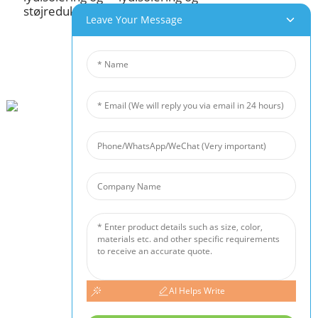
støjreduktion
støjreduktion
Leave Your Message
Beihai Industrial Park, Changhong Rd 280#, Jiujiang City, Jiangxi Kina
0086-(0)792-8322312
Sales@chinabeihai.net
Om Os
Fabriksrundvisning
Kundeservice
Projekt- Og Applikationspotentialer
Vores Produkter
AI Helps Write
Aluminiumskum
Kobberskum