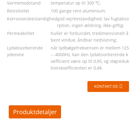
Varmemodstand
temperatur op til 300 ℃;
Resistivitet
100 gange rent aluminium;
Korrosionsbestandighed
god vejrbestandighed, lav fugtabso
rption, ingen ældning, ikke-giftig;
ier
Permeabilitet
huller er forbundet, tredimensionelt å
bent vindue, åndbar nedsivning;
Lydabsorberende
når lydbølgefrekvensen er mellem 125
ydeevne
---4000Hz, kan den lydabsorberende k
oefficient være op til 0,95, og støjreduk
tionskoefficienten er 0,48.
KONTAKT OS
Produktdetaljer