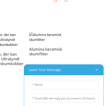
Alumina keramisk
Gennemsigtigt
skumfilter
aluminiumsskum
e, der kan
s Ultratyndt
 skumkobber
Leave Your Message
 Produkter
Nyheder