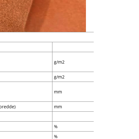
g/m2
g/m2
mm
/bredde)
mm
%
%