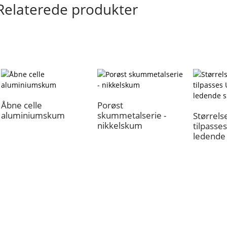
Relaterede produkter
Åbne celle
Porøst
aluminiumskum
skummetalserie -
Størrels
nikkelskum
tilpasse
ledende
Om Os
Vores