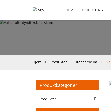
HJEM
PRODUKTER
Hjem
Produkter
Kobberskum
Va
Produktkategorier
Loading...
Loading...
Produkter