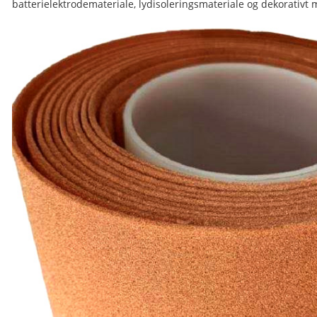
batterielektrodemateriale, lydisoleringsmateriale og dekorativt ma
er