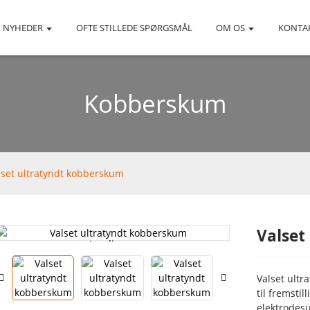
NYHEDER
OFTE STILLEDE SPØRGSMÅL
OM OS
KONTA
Kobberskum
lset ultratyndt kobberskum
Valset
Loading...
Loading...
Valset ultr
til fremsti
elektrodesu