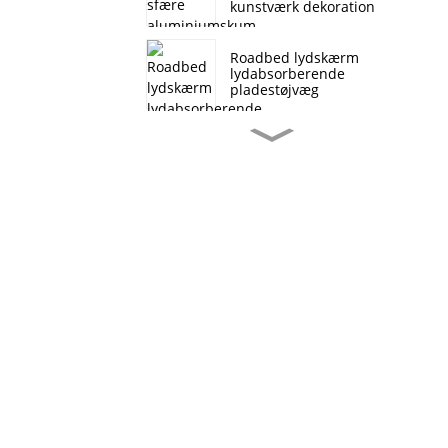
kunstværk dekoration
Roadbed lydskærm
lydabsorberende
pladestøjvæg
Tilpasset størrelse
Ultratyndt ledende
skumkobber
Kobberskum
multifunktionelle
materialer
Varmeafledning
afskærmende
batterielektroder
Aluminiumskum
brandhæmmende og
støjsikker
Eksperimentelle
metalliske materialer til
kontinuerlige
nikkelskumstripelektrodebatteri