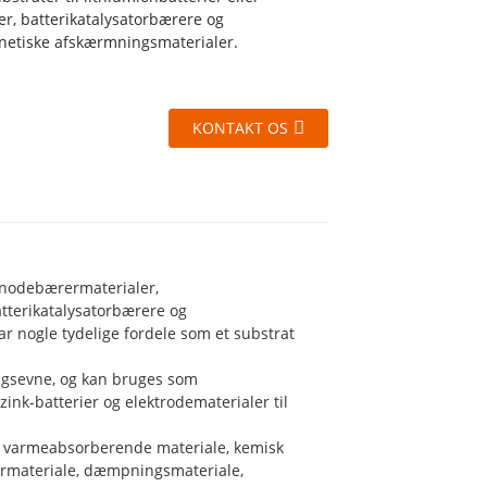
r, batterikatalysatorbærere og
netiske afskærmningsmaterialer.
KONTAKT OS
ianodebærermaterialer,
atterikatalysatorbærere og
 nogle tydelige fordele som et substrat
ngsevne, og kan bruges som
zink-batterier og elektrodematerialer til
 varmeabsorberende materiale, kemisk
termateriale, dæmpningsmateriale,