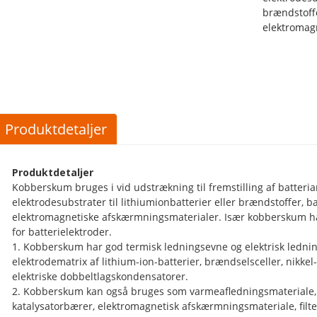
brændstoffe
elektromag
Produktdetaljer
Produktdetaljer
Kobberskum bruges i vid udstrækning til fremstilling af batter
elektrodesubstrater til lithiumionbatterier eller brændstoffer, b
elektromagnetiske afskærmningsmaterialer. Især kobberskum har
for batterielektroder.
1. Kobberskum har god termisk ledningsevne og elektrisk ledni
elektrodematrix af lithium-ion-batterier, brændselsceller, nikkel-
elektriske dobbeltlagskondensatorer.
2. Kobberskum kan også bruges som varmeafledningsmateriale,
katalysatorbærer, elektromagnetisk afskærmningsmateriale, fil