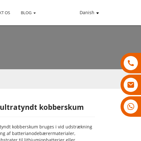
Danish
KT OS
BLOG
18007928831
 ultratyndt kobberskum
Loading...
Loading...
Loading...
Loading...
atyndt kobberskum bruges i vid udstrækning
lling af batterianodebærermaterialer,
bstrater til lithiumionbatterier eller