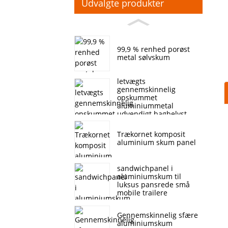
Udvalgte produkter
99,9 % renhed porøst
metal sølvskum
letvægts
gennemskinnelig
opskummet
aluminiummetal
udvendigt bagbelyst
vægpanel
Trækornet komposit
aluminium skum panel
sandwichpanel i
aluminiumskum til
luksus pansrede små
mobile trailere
Gennemskinnelig sfære
aluminiumskum